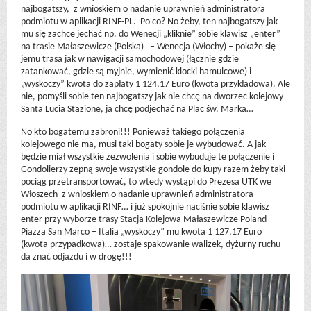
najbogatszy, z wnioskiem o nadanie uprawnień administratora
podmiotu w aplikacji RINF-PL. Po co? No żeby, ten najbogatszy jak
mu się zachce jechać np. do Wenecji „kliknie” sobie klawisz „enter”
na trasie Małaszewicze (Polska) – Wenecja (Włochy) – pokaże się
jemu trasa jak w nawigacji samochodowej (łącznie gdzie
zatankować, gdzie są myjnie, wymienić klocki hamulcowe) i
„wyskoczy” kwota do zapłaty 1 124,17 Euro (kwota przykładowa). Ale
nie, pomyśli sobie ten najbogatszy jak nie chcę na dworzec kolejowy
Santa Lucia Stazione, ja chcę podjechać na Plac św. Marka…
No kto bogatemu zabroni!!! Ponieważ takiego połączenia
kolejowego nie ma, musi taki bogaty sobie je wybudować. A jak
będzie miał wszystkie zezwolenia i sobie wybuduje te połączenie i
Gondolierzy zepną swoje wszystkie gondole do kupy razem żeby taki
pociąg przetransportować, to wtedy wystąpi do Prezesa UTK we
Włoszech z wnioskiem o nadanie uprawnień administratora
podmiotu w aplikacji RINF… i już spokojnie naciśnie sobie klawisz
enter przy wyborze trasy Stacja Kolejowa Małaszewicze Poland –
Piazza San Marco – Italia „wyskoczy” mu kwota 1 127,17 Euro
(kwota przypadkowa)… zostaje spakowanie walizek, dyżurny ruchu
da znać odjazdu i w drogę!!!