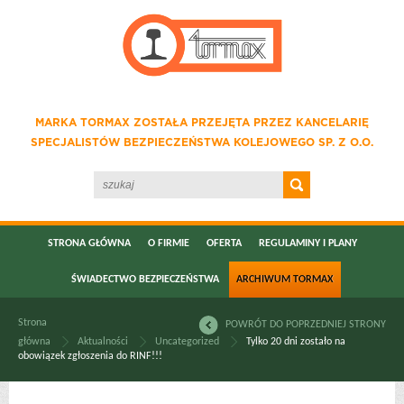
MARKA TORMAX ZOSTAŁA PRZEJĘTA PRZEZ KANCELARIĘ
SPECJALISTÓW BEZPIECZEŃSTWA KOLEJOWEGO SP. Z O.O.
STRONA GŁÓWNA
O FIRMIE
OFERTA
REGULAMINY I PLANY
ŚWIADECTWO BEZPIECZEŃSTWA
ARCHIWUM TORMAX
Strona
POWRÓT DO POPRZEDNIEJ STRONY
główna
Aktualności
Uncategorized
Tylko 20 dni zostało na
obowiązek zgłoszenia do RINF!!!