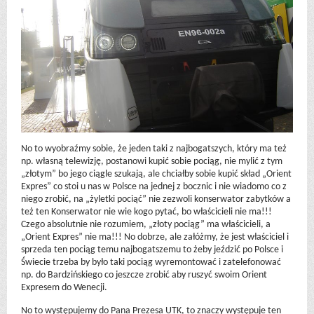
No to wyobraźmy sobie, że jeden taki z najbogatszych, który ma też
np. własną telewizję, postanowi kupić sobie pociąg, nie mylić z tym
„złotym” bo jego ciągle szukają, ale chciałby sobie kupić skład „Orient
Expres” co stoi u nas w Polsce na jednej z bocznic i nie wiadomo co z
niego zrobić, na „żyletki pociąć” nie zezwoli konserwator zabytków a
też ten Konserwator nie wie kogo pytać, bo właścicieli nie ma!!!
Czego absolutnie nie rozumiem, „złoty pociąg” ma właścicieli, a
„Orient Expres” nie ma!!! No dobrze, ale załóżmy, że jest właściciel i
sprzeda ten pociąg temu najbogatszemu to żeby jeździć po Polsce i
Świecie trzeba by było taki pociąg wyremontować i zatelefonować
np. do Bardzińskiego co jeszcze zrobić aby ruszyć swoim Orient
Expresem do Wenecji.
No to występujemy do Pana Prezesa UTK, to znaczy występuje ten