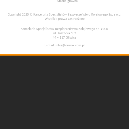
Strona główna
Copyright 2025 © Kancelaria Specjalistów Bezpieczeństwa Kolejowego Sp. z o.o.
Wszelkie prawa zastrzeżone
Kancelaria Specjalistów Bezpieczeństwa Kolejowego Sp. z o.o.
ul. Toszecka 102
44 – 117 Gliwice
E-mail:
info@tormax.com.pl