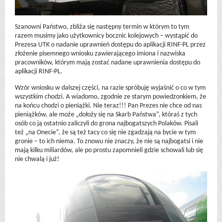
Szanowni Państwo, zbliża się następny termin w którym to tym
razem musimy jako użytkownicy bocznic kolejowych – wystąpić do
Prezesa UTK o nadanie uprawnień dostępu do aplikacji RINF-PL przez
złożenie pisemnego wniosku zawierającego imiona i nazwiska
pracowników, którym mają zostać nadane uprawnienia dostępu do
aplikacji RINF-PL.
Wzór wniosku w dalszej części, na razie spróbuję wyjaśnić o co w tym
wszystkim chodzi. A wiadomo, zgodnie ze starym powiedzonkiem, że
na końcu chodzi o pieniążki. Nie teraz!!! Pan Prezes nie chce od nas
pieniążków, ale może „dołoży się na Skarb Państwa”, któraś z tych
osób co ją ostatnio zaliczyli do grona najbogatszych Polaków. Pisali
też „na Onecie”, że są też tacy co się nie zgadzają na bycie w tym
gronie – to ich niema. To znowu nie znaczy, że nie są najbogatsi i nie
mają kilku miliardów, ale po prostu zapomnieli gdzie schowali lub się
nie chwalą i już!