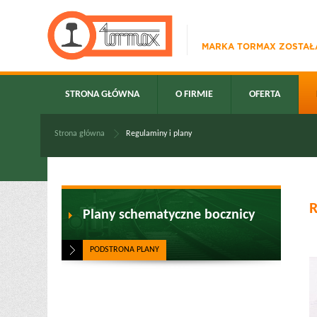
MARKA TORMAX ZOSTAŁA
STRONA GŁÓWNA
O FIRMIE
OFERTA
Strona główna
Regulaminy i plany
R
Plany schematyczne bocznicy
PODSTRONA PLANY