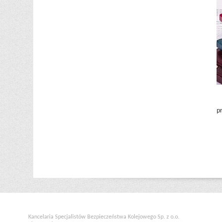
p
Kancelaria Specjalistów Bezpieczeństwa Kolejowego Sp. z o.o.