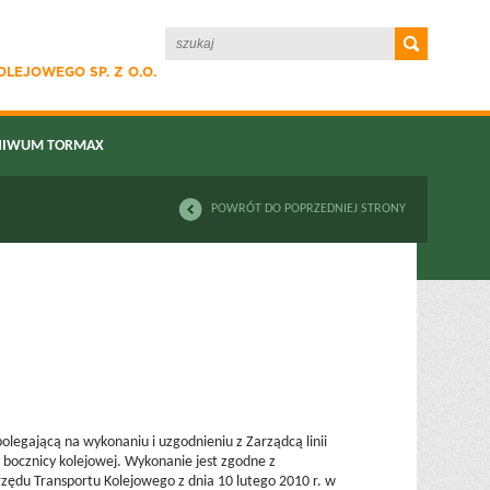
LEJOWEGO SP. Z O.O.
HIWUM TORMAX
POWRÓT DO POPRZEDNIEJ STRONY
legającą na wykonaniu i uzgodnieniu z Zarządcą linii
 bocznicy kolejowej. Wykonanie jest zgodne z
ędu Transportu Kolejowego z dnia 10 lutego 2010 r. w