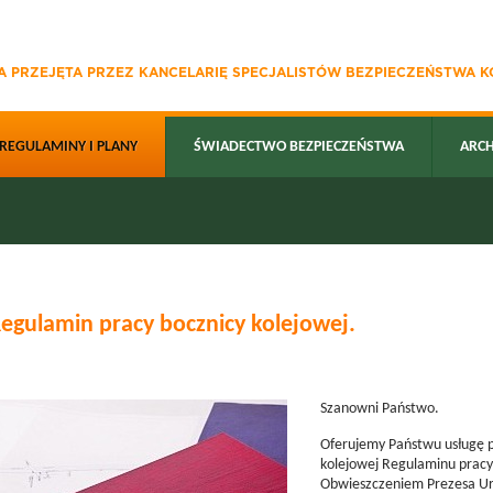
 PRZEJĘTA PRZEZ KANCELARIĘ SPECJALISTÓW BEZPIECZEŃSTWA KO
REGULAMINY I PLANY
ŚWIADECTWO BEZPIECZEŃSTWA
ARC
egulamin pracy bocznicy kolejowej.
Szanowni Państwo.
Oferujemy Państwu usługę po
kolejowej Regulaminu pracy
Obwieszczeniem Prezesa Urz