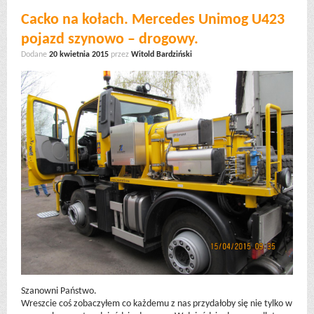
Cacko na kołach. Mercedes Unimog U423
pojazd szynowo – drogowy.
Dodane
20 kwietnia 2015
przez
Witold Bardziński
Szanowni Państwo.
Wreszcie coś zobaczyłem co każdemu z nas przydałoby się nie tylko w