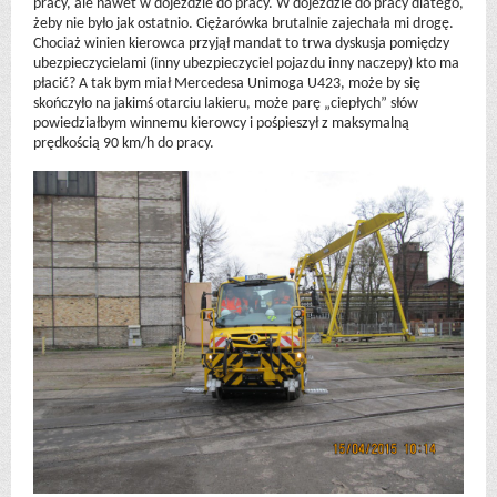
pracy, ale nawet w dojeździe do pracy. W dojeździe do pracy dlatego,
żeby nie było jak ostatnio. Ciężarówka brutalnie zajechała mi drogę.
Chociaż winien kierowca przyjął mandat to trwa dyskusja pomiędzy
ubezpieczycielami (inny ubezpieczyciel pojazdu inny naczepy) kto ma
płacić? A tak bym miał Mercedesa Unimoga U423, może by się
skończyło na jakimś otarciu lakieru, może parę „ciepłych” słów
powiedziałbym winnemu kierowcy i pośpieszył z maksymalną
prędkością 90 km/h do pracy.