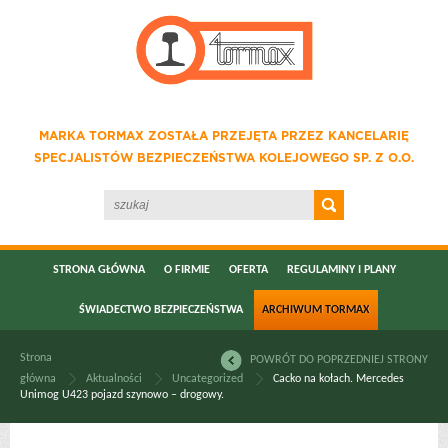
MARKA TORMAX ZOSTAŁA PRZEJĘTA PRZEZ KANCELARIĘ
SPECJALISTÓW BEZPIECZEŃSTWA KOLEJOWEGO SP. Z O.O.
STRONA GŁÓWNA
O FIRMIE
OFERTA
REGULAMINY I PLANY
ŚWIADECTWO BEZPIECZEŃSTWA
ARCHIWUM TORMAX
Strona
POWRÓT DO POPRZEDNIEJ STRONY
główna
Aktualności
Uncategorized
Cacko na kołach. Mercedes
Unimog U423 pojazd szynowo – drogowy.