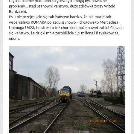
tego zapalenie płuc, albo co gorszego i mogą być poważne
problemy… stąd Szanowni Państwo, dużo zdrówka życzy Witold
Bardziński.
Ps. I nie przejmujcie się tak Państwo bardzo, że nie macie tak
wspaniałego RUMAKA pojazdu szynowo – drogowego Mercedesa
Unimoga U423, bo stres to też choroba i może nawet zabić! Cieszcie
się Państwo, że dzięki mnie zarobiliście 1,5 miliona i 8 tysiaków za
opony.