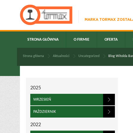
MARKA TORMAX ZOSTAŁA
STRONA GŁÓWNA
O FIRMIE
OFERTA
Strona główna
Aktualności
Uncategorized
Blog Witolda Bar
2025
WRZESIEŃ
PAŹDZIERNIK
2022