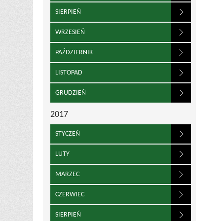
SIERPIEŃ
WRZESIEŃ
PAŹDZIERNIK
LISTOPAD
GRUDZIEŃ
2017
STYCZEŃ
LUTY
MARZEC
CZERWIEC
SIERPIEŃ