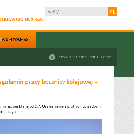
LEJOWEGO SP. Z O.O.
HIWUM TORMAX
POWRÓT DO POPRZEDNIEJ STRONY
egulamin pracy bocznicy kolejowej –
my się punktami od 2.7. Uzależnienie zwrotnic, rozjazdów i
iomie szyn.