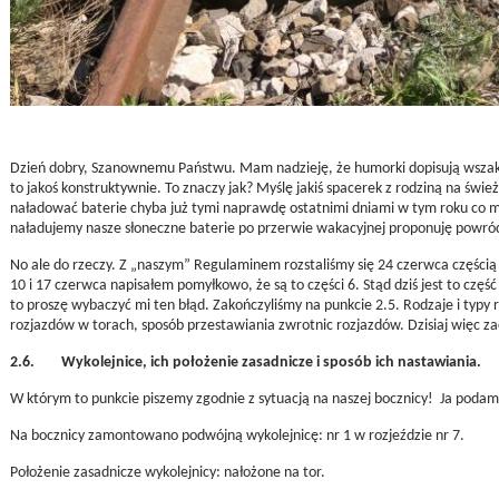
Dzień dobry, Szanownemu Państwu. Mam nadzieję, że humorki dopisują wszak p
to jakoś konstruktywnie. To znaczy jak? Myślę jakiś spacerek z rodziną na świe
naładować baterie chyba już tymi naprawdę ostatnimi dniami w tym roku co 
naładujemy nasze słoneczne baterie po przerwie wakacyjnej proponuję powróci
No ale do rzeczy. Z „naszym” Regulaminem rozstaliśmy się 24 czerwca częścią 
10 i 17 czerwca napisałem pomyłkowo, że są to części 6. Stąd dziś jest to część
to proszę wybaczyć mi ten błąd. Zakończyliśmy na punkcie 2.5. Rodzaje i typy
rozjazdów w torach, sposób przestawiania zwrotnic rozjazdów. Dzisiaj więc z
2.6. Wykolejnice, ich położenie zasadnicze i sposób ich nastawiania.
W którym to punkcie piszemy zgodnie z sytuacją na naszej bocznicy! Ja podam 
Na bocznicy zamontowano podwójną wykolejnicę: nr 1 w rozjeździe nr 7.
Położenie zasadnicze wykolejnicy: nałożone na tor.