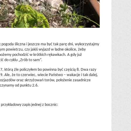
ogoda śliczna i jeszcze ma być tak parę dni, wykorzystajmy
żym powietrzu, czy jakiś wyjazd w ładne okolice, żeby
możemy pochodzić w krótkich rękawkach. A gdy już
ć do cyklu „Zrób to sam”.
7, którą źle policzyłem bo powinna być częścią 8. Dwa razy
 9. Ale, że to czerwiec, wiecie Państwo – wakacje i tak dalej,
 rozjazdów oraz skrzyżowań torów, położenie zasadnicze
aczynamy od punktu 2.6.
przykładowy zapis jednej z bocznic: