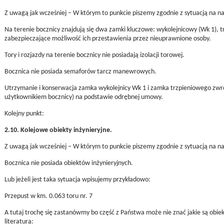
Z uwagą jak wcześniej – W którym to punkcie piszemy zgodnie z sytuacją na nas
Na terenie bocznicy znajdują się dwa zamki kluczowe: wykolejnicowy (Wk 1), 
zabezpieczające możliwość ich przestawienia przez nieuprawnione osoby.
Tory i rozjazdy na terenie bocznicy nie posiadają izolacji torowej.
Bocznica nie posiada semaforów tarcz manewrowych.
Utrzymanie i konserwacja zamka wykolejnicy Wk 1 i zamka trzpieniowego zwro
użytkownikiem bocznicy) na podstawie odrębnej umowy.
Kolejny punkt:
2.10. Kolejowe obiekty inżynieryjne.
Z uwagą jak wcześniej – W którym to punkcie piszemy zgodnie z sytuacją na nas
Bocznica nie posiada obiektów inżynieryjnych.
Lub jeżeli jest taka sytuacja wpisujemy przykładowo:
Przepust w km. 0.063 toru nr. 7
A tutaj trochę się zastanówmy bo część z Państwa może nie znać jakie są obiekt
literaturą: