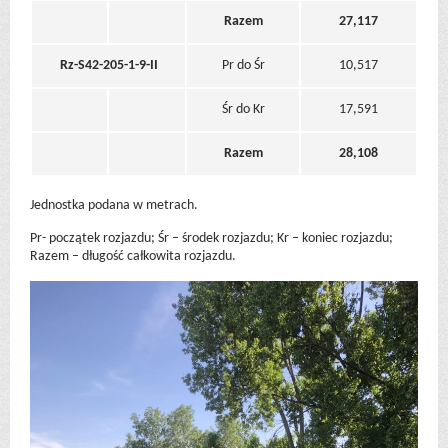
Razem
27,117
Rz-S42-205-1-9-II
Pr do Śr
10,517
Śr do Kr
17,591
Razem
28,108
Jednostka podana w metrach.
Pr- początek rozjazdu; Śr – środek rozjazdu; Kr – koniec rozjazdu;
Razem – długość całkowita rozjazdu.