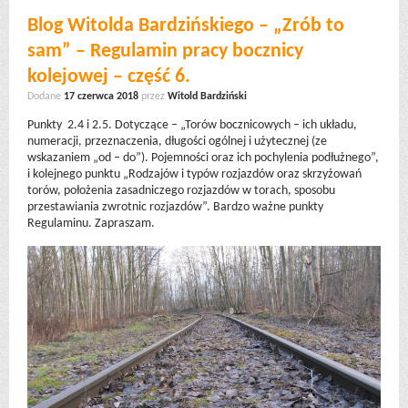
Blog Witolda Bardzińskiego – „Zrób to
sam” – Regulamin pracy bocznicy
kolejowej – część 6.
Dodane
17 czerwca 2018
przez
Witold Bardziński
Punkty 2.4 i 2.5. Dotyczące – „Torów bocznicowych – ich układu,
numeracji, przeznaczenia, długości ogólnej i użytecznej (ze
wskazaniem „od – do”). Pojemności oraz ich pochylenia podłużnego”,
i kolejnego punktu „Rodzajów i typów rozjazdów oraz skrzyżowań
torów, położenia zasadniczego rozjazdów w torach, sposobu
przestawiania zwrotnic rozjazdów”. Bardzo ważne punkty
Regulaminu. Zapraszam.