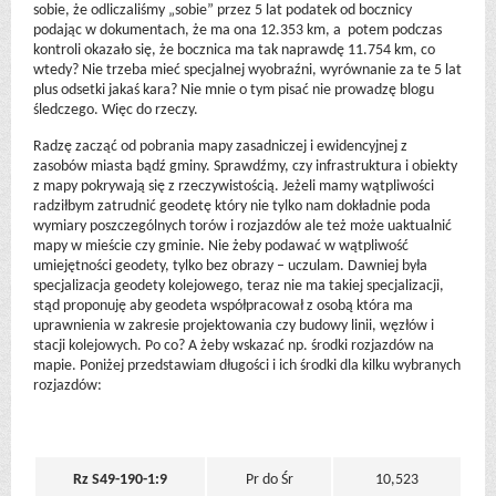
sobie, że odliczaliśmy „sobie” przez 5 lat podatek od bocznicy
podając w dokumentach, że ma ona 12.353 km, a potem podczas
kontroli okazało się, że bocznica ma tak naprawdę 11.754 km, co
wtedy? Nie trzeba mieć specjalnej wyobraźni, wyrównanie za te 5 lat
plus odsetki jakaś kara? Nie mnie o tym pisać nie prowadzę blogu
śledczego. Więc do rzeczy.
Radzę zacząć od pobrania mapy zasadniczej i ewidencyjnej z
zasobów miasta bądź gminy. Sprawdźmy, czy infrastruktura i obiekty
z mapy pokrywają się z rzeczywistością. Jeżeli mamy wątpliwości
radziłbym zatrudnić geodetę który nie tylko nam dokładnie poda
wymiary poszczególnych torów i rozjazdów ale też może uaktualnić
mapy w mieście czy gminie. Nie żeby podawać w wątpliwość
umiejętności geodety, tylko bez obrazy – uczulam. Dawniej była
specjalizacja geodety kolejowego, teraz nie ma takiej specjalizacji,
stąd proponuję aby geodeta współpracował z osobą która ma
uprawnienia w zakresie projektowania czy budowy linii, węzłów i
stacji kolejowych. Po co? A żeby wskazać np. środki rozjazdów na
mapie. Poniżej przedstawiam długości i ich środki dla kilku wybranych
rozjazdów:
Rz S49-190-1:9
Pr do Śr
10,523