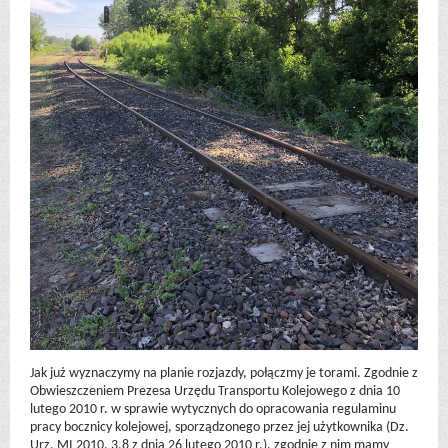
Jak już wyznaczymy na planie rozjazdy, połączmy je torami. Zgodnie z
Obwieszczeniem Prezesa Urzędu Transportu Kolejowego z dnia 10
lutego 2010 r. w sprawie wytycznych do opracowania regulaminu
pracy bocznicy kolejowej, sporządzonego przez jej użytkownika (Dz.
Urz. MI 2010. 3.8 z dnia 26 lutego 2010 r.), zgodnie z nim mamy