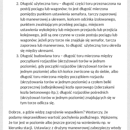
Długość użyteczna toru – długość części toru przeznaczona na
postój pociągu lub wagonów; to jest długość mierzona
pomiędzy punktem ustawienia semafora, tarczy zaporowej
lub manewrowej a ukresem, końcem odcinka izolowanego,
punktem zwalniającym przebieg pociągu, miejscem
ustawienia wykolejnicy lub miejscem przejazdu lub przejścia
kolejowego, jeśli są one czynne w czasie postoju pociągu lub
wagonów; jeżeli przy torze nie znajduje się semafor, tarcza
zaporowa lub manewrowa, to długość użyteczną toru określa
się między ukresami.
Długość budowlana toru – długość toru mierzona między
początkami rozjazdów (skrzyżowań torów w jednym
poziomie), gdy początki rozjazdów (skrzyżowań torów w
jednym poziomie) albo ich końce zwrócone są do siebie, albo
długość toru mierzona między początkiem rozjazdu
(skrzyżowania torów w jednym poziomie) a czołem belki
poprzecznej (odbojnikowej) kozła oporowego (zderzakami
kozła betonowego itp.); długość rozjazdów pośrednich
(skrzyżowań torów w jednym poziomie) znajdujących się w
tym torze odlicza się.
Dobrze, a gdzie widzę zagrożenie wypadkiem? Wystarczy, że
podamy nieprawidłowo wartość pochylenia podłużnego. Wpiszemy,
że tor jest w poziomie albo jeszcze gorzej na wzniesieniu np. w
kierunku stacji. Ustawiacz z drużyny manewrowej zabezpieczy wtedy