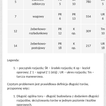
5
780
odbiorczy
5
10
5
PR
PR
UR
7
wagowy
554
6
13
6
żeberkowo-
PR
K
Tm
12
309
rozładunkowy
12
op.
10
żeberkowo-
PR
K
UR
14
217
postojowy
18
op.
18
Legenda:
– początek rozjazdu; ŚR – środek rozjazdu; K op – kozioł
oporowy; Z 1 – sygnał Z 1 (stój) ; UR – ukres rozjazdu; Tm –
tarcza manewrowa.
Częstym problemem jest prawidłowa definicja długości torów,
przypomnę więc:
Długość ogólna toru – długość budowlana z dodaniem długości
rozjazdów, skrzyżowaniu torów w jednym poziomie i kozłów
oporowych.