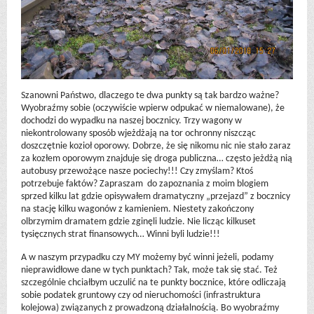
Szanowni Państwo, dlaczego te dwa punkty są tak bardzo ważne?
Wyobraźmy sobie (oczywiście wpierw odpukać w niemalowane), że
dochodzi do wypadku na naszej bocznicy. Trzy wagony w
niekontrolowany sposób wjeżdżają na tor ochronny niszcząc
doszczętnie kozioł oporowy. Dobrze, że się nikomu nic nie stało zaraz
za kozłem oporowym znajduje się droga publiczna… często jeżdżą nią
autobusy przewożące nasze pociechy!!! Czy zmyślam? Ktoś
potrzebuje faktów? Zapraszam do zapoznania z moim blogiem
sprzed kilku lat gdzie opisywałem dramatyczny „przejazd” z bocznicy
na stację kilku wagonów z kamieniem. Niestety zakończony
olbrzymim dramatem gdzie zginęli ludzie. Nie licząc kilkuset
tysięcznych strat finansowych… Winni byli ludzie!!!
A w naszym przypadku czy MY możemy być winni jeżeli, podamy
nieprawidłowe dane w tych punktach? Tak, może tak się stać. Też
szczególnie chciałbym uczulić na te punkty bocznice, które odliczają
sobie podatek gruntowy czy od nieruchomości (infrastruktura
kolejowa) związanych z prowadzoną działalnością. Bo wyobraźmy