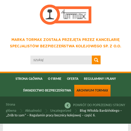
MARKA TORMAX ZOSTAŁA PRZEJĘTA PRZEZ KANCELARIĘ
SPECJALISTÓW BEZPIECZEŃSTWA KOLEJOWEGO SP. Z O.O.
STRONA GŁÓWNA
O FIRMIE
OFERTA
REGULAMINY I PLANY
ŚWIADECTWO BEZPIECZEŃSTWA
ARCHIWUM TORMAX
Strona
POWRÓT DO POPRZEDNIEJ STRONY
główna
Aktualności
Uncategorized
Blog Witolda Bardzińskiego –
„Zrób to sam” – Regulamin pracy bocznicy kolejowej – część 6.