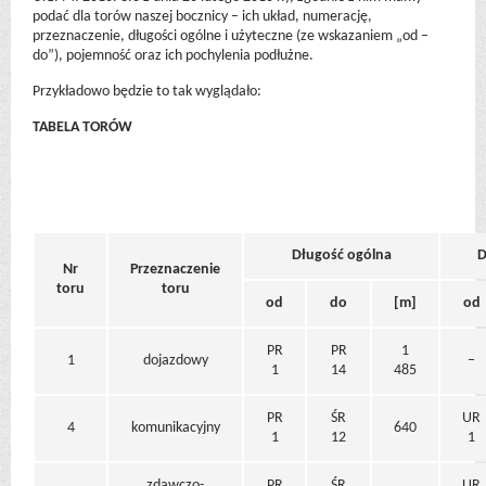
podać dla torów naszej bocznicy – ich układ, numerację,
przeznaczenie, długości ogólne i użyteczne (ze wskazaniem „od –
do”), pojemność oraz ich pochylenia podłużne.
Przykładowo będzie to tak wyglądało:
TABELA TORÓW
Długość ogólna
D
Nr
Przeznaczenie
toru
toru
od
do
[m]
od
PR
PR
1
1
dojazdowy
–
1
14
485
PR
ŚR
UR
4
komunikacyjny
640
1
12
1
zdawczo-
PR
ŚR
UR