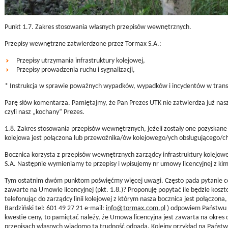
Punkt 1.7. Zakres stosowania własnych przepisów wewnętrznych.
Przepisy wewnętrzne zatwierdzone przez Tormax S.A.:
Przepisy utrzymania infrastruktury kolejowej,
Przepisy prowadzenia ruchu i sygnalizacji,
* Instrukcja w sprawie poważnych wypadków, wypadków i incydentów w transp
Parę słów komentarza. Pamiętajmy, że Pan Prezes UTK nie zatwierdza już nasz
czyli nasz „kochany” Prezes.
1.8. Zakres stosowania przepisów wewnętrznych, jeżeli zostały one pozyskane 
kolejowa jest połączona lub przewoźnika/ów kolejowego/ych obsługującego/ch
Bocznica korzysta z przepisów wewnętrznych zarządcy infrastruktury kolejowej
S.A. Następnie wymieniamy te przepisy i wpisujemy nr umowy licencyjnej z kim 
Tym ostatnim dwóm punktom poświęćmy więcej uwagi. Często pada pytanie co na
zawarte na Umowie licencyjnej (pkt. 1.8.)? Proponuję popytać ile będzie kosz
telefonując do zarządcy linii kolejowej z którym nasza bocznica jest połączo
Bardziński tel: 601 49 27 21 e-mail:
info@tormax.com.pl
) odpowiem Państwu j
kwestie ceny, to pamiętać należy, że Umowa licencyjna jest zawarta na okres
przepisach własnych wiadomo ta trudność odpada. Kolejny przykład na Państwa