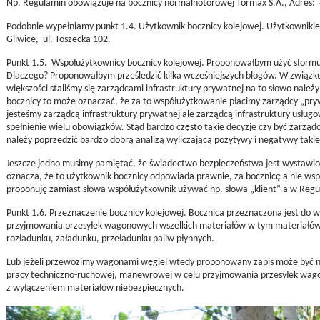
Np. Regulamin obowiązuje na bocznicy normalnotorowej Tormax S.A., Adres: 4
Podobnie wypełniamy punkt 1.4. Użytkownik bocznicy kolejowej. Użytkownikie
Gliwice, ul. Toszecka 102.
Punkt 1.5. Współużytkownicy bocznicy kolejowej. Proponowałbym użyć sformu
Dlaczego? Proponowałbym prześledzić kilka wcześniejszych blogów. W związku
większości staliśmy się zarządcami infrastruktury prywatnej na to słowo należ
bocznicy to może oznaczać, że za to współużytkowanie płacimy zarządcy „pryw
jesteśmy zarządcą infrastruktury prywatnej ale zarządcą infrastruktury usług
spełnienie wielu obowiązków. Stąd bardzo często takie decyzje czy być zarządc
należy poprzedzić bardzo dobrą analizą wyliczającą pozytywy i negatywy takiej
Jeszcze jedno musimy pamiętać, że świadectwo bezpieczeństwa jest wystawion
oznacza, że to użytkownik bocznicy odpowiada prawnie, za bocznicę a nie ws
proponuję zamiast słowa współużytkownik używać np. słowa „klient” a w Regu
Punkt 1.6. Przeznaczenie bocznicy kolejowej. Bocznica przeznaczona jest d
przyjmowania przesyłek wagonowych wszelkich materiałów w tym materiałów
rozładunku, załadunku, przeładunku paliw płynnych.
Lub jeżeli przewozimy wagonami węgiel wtedy proponowany zapis może być n
pracy techniczno-ruchowej, manewrowej w celu przyjmowania przesyłek wag
z wyłączeniem materiałów niebezpiecznych.