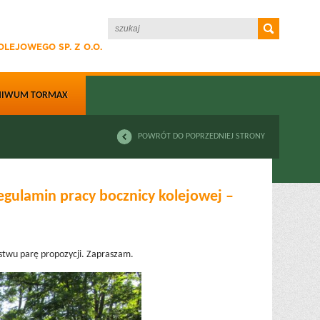
LEJOWEGO SP. Z O.O.
HIWUM TORMAX
POWRÓT DO POPRZEDNIEJ STRONY
egulamin pracy bocznicy kolejowej –
stwu parę propozycji. Zapraszam.