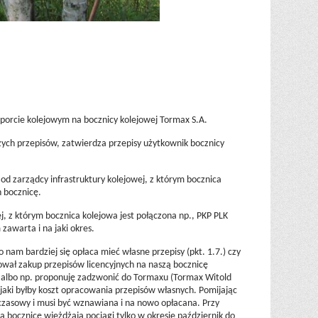
orcie kolejowym na bocznicy kolejowej Tormax S.A.
ych przepisów, zatwierdza przepisy użytkownik bocznicy
od zarządcy infrastruktury kolejowej, z którym bocznica
 bocznicę.
, z którym bocznica kolejowa jest połączona np., PKP PLK
zawarta i na jaki okres.
m bardziej się opłaca mieć własne przepisy (pkt. 1.7.) czy
tował zakup przepisów licencyjnych na naszą bocznicę
na, albo np. proponuję zadzwonić do Tormaxu (Tormax Witold
aki byłby koszt opracowania przepisów własnych. Pomijając
 czasowy i musi być wznawiana i na nowo opłacana. Przy
 bocznicę wjeżdżają pociągi tylko w okresie październik do