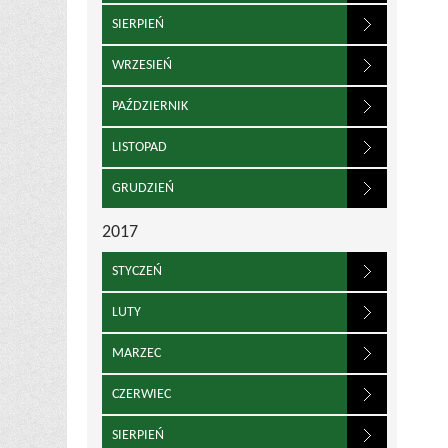
SIERPIEŃ
WRZESIEŃ
PAŹDZIERNIK
LISTOPAD
GRUDZIEŃ
2017
STYCZEŃ
LUTY
MARZEC
CZERWIEC
SIERPIEŃ