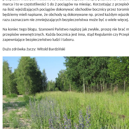
marca i to w częstotliwości 1 do 2 pociągów na miesiąc. Korzystając z przepisó
na ilość wjeżdżających pociągów dokonywać obchodów bocznicy przez toromistr
będziemy mieli napisane, że obchody są dokonywane np. przed każdym wjazdem
razu zaznaczam nie zmniejszających bezpieczeństwa może być o wiele więcej.
Na koniec tego blogu. Szanowni Państwo napiszę jak zwykle, proszę nie brać
przepisów wewnętrznych. Każda bocznica jest inna, stąd Regulamin czy Przep
zapewniające bezpieczeństwo ludzi i taboru.
Dużo zdrówka życzy: Witold Bardziński