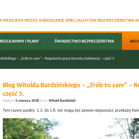
 PRZEJĘTA PRZEZ KANCELARIĘ SPECJALISTÓW BEZPIECZEŃSTWA KO
REGULAMINY I PLANY
ŚWIADECTWO BEZPIECZEŃSTWA
ARC
dzińskiego – „Zrób to sam” – Regulamin pracy bocznicy kolejowej – część 5.
Blog Witolda Bardzińskiego – „Zrób to sam” – R
część 5.
Dodane
3 czerwca 2018
przez
Witold Bardziński
Tym razem punkty 1.3. do 1.8. też mogą być pewne niejasności, przekażę Pań