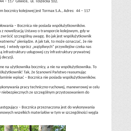
4 – 117 Gliwice, ul. Toszecka 102.
m bocznicy kolejowej jest Tormax S.A., Adres: 44 – 117
łowania – Bocznica nie posiada współużytkowników.
 z nowelizacją Ustawy o transporcie kolejowym, gdy w
y zwrócić szczególną uwagę. Bo jak jest współużytkownik
atnemu” pieniądze. A jak tak, to może oznaczać, że nie
owej. I wtedy oprócz „wątpliwych” przywilejów czeka nas
ą infrastruktury usługowej czy infrastruktury prywatnej
 decyzji.
e na użytkownika bocznicy, a nie na współużytkownika. To
półużytkownik! Tak, że Szanowni Państwo reasumując
laminie wpisać – Bocznica nie posiada współużytkowników.
o wykonywania pracy techniczno-ruchowej, manewrowej w celu
 niebezpiecznych ze szczególnym przystosowaniem do
astępujący – Bocznica przeznaczona jest do wykonywania
onowych wszelkich materiałów w tym w szczególności węgla