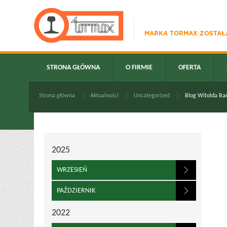
MARKA TORMAX ZOSTAŁA
STRONA GŁÓWNA
O FIRMIE
OFERTA
Strona główna
Aktualności
Uncategorized
Blog Witolda Bar
2025
WRZESIEŃ
PAŹDZIERNIK
2022