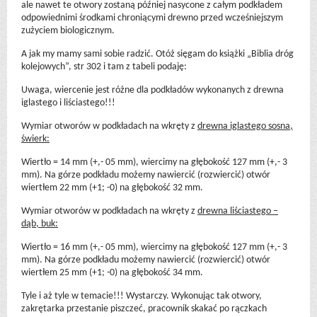
ale nawet te otwory zostaną później nasycone z całym podkładem
odpowiednimi środkami chroniącymi drewno przed wcześniejszym
zużyciem biologicznym.
A jak my mamy sami sobie radzić. Otóż sięgam do książki „Biblia dróg
kolejowych”, str 302 i tam z tabeli podaję:
Uwaga, wiercenie jest różne dla podkładów wykonanych z drewna
iglastego i liściastego!!!
Wymiar otworów w podkładach na wkręty z
drewna iglastego sosna,
świerk:
Wiertło = 14 mm (+,- 05 mm), wiercimy na głębokość 127 mm (+,- 3
mm). Na górze podkładu możemy nawiercić (rozwiercić) otwór
wiertłem 22 mm (+1; -0) na głębokość 32 mm.
Wymiar otworów w podkładach na wkręty z
drewna liściastego –
dąb, buk:
Wiertło = 16 mm (+,- 05 mm), wiercimy na głębokość 127 mm (+,- 3
mm). Na górze podkładu możemy nawiercić (rozwiercić) otwór
wiertłem 25 mm (+1; -0) na głębokość 34 mm.
Tyle i aż tyle w temacie!!! Wystarczy. Wykonując tak otwory,
zakrętarka przestanie piszczeć, pracownik skakać po rączkach