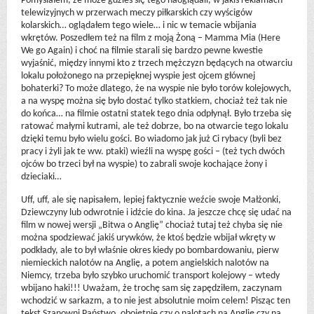
Pomyślałem, że może gdzieś się tego naoglądali, w jakiś reklamach
telewizyjnych w przerwach meczy piłkarskich czy wyścigów
kolarskich… oglądałem tego wiele… i nic w temacie wbijania
wkrętów. Poszedłem też na film z moją Żoną – Mamma Mia (Here
We go Again) i choć na filmie starali się bardzo pewne kwestie
wyjaśnić, między innymi kto z trzech mężczyzn będących na otwarciu
lokalu położonego na przepięknej wyspie jest ojcem głównej
bohaterki? To może dlatego, że na wyspie nie było torów kolejowych,
a na wyspę można się było dostać tylko statkiem, chociaż też tak nie
do końca… na filmie ostatni statek tego dnia odpłynął. Było trzeba się
ratować małymi kutrami, ale też dobrze, bo na otwarcie tego lokalu
dzięki temu było wielu gości. Bo wiadomo jak już Ci rybacy (byli bez
pracy i żyli jak te ww. ptaki) wieźli na wyspę gości – (też tych dwóch
ojców bo trzeci był na wyspie) to zabrali swoje kochające żony i
dzieciaki…
Uff, uff, ale się napisałem, lepiej faktycznie weźcie swoje Małżonki,
Dziewczyny lub odwrotnie i idźcie do kina. Ja jeszcze chcę się udać na
film w nowej wersji „Bitwa o Anglię” chociaż tutaj też chyba się nie
można spodziewać jakiś urywków, że ktoś będzie wbijał wkręty w
podkłady, ale to był właśnie okres kiedy po bombardowaniu, pierw
niemieckich nalotów na Anglię, a potem angielskich nalotów na
Niemcy, trzeba było szybko uruchomić transport kolejowy – wtedy
wbijano haki!!! Uważam, że trochę sam się zapędziłem, zaczynam
wchodzić w sarkazm, a to nie jest absolutnie moim celem! Pisząc ten
tekst Szanowni Państwo, obojętnie czy o nalotach na Anglię czy na