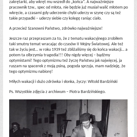
zakrętarki, aby wkręt mu wszedł do „końca”. A najważniejsze
pracownik tzw., spec od młota, nie będzie już musiał walić młotem po
wkręcie, a czasami gdy uderzenie chybi uderzy w szynę czy są też
takie przypadki – uderzy siebie czy kolegę raniąc ciało.
A przecież Szanowni Państwo, zdrówko najważniejsze!
Jeszcze raz przepraszam za to, że z tematu wakacyjnego zrobiłem
taki smutny temat wracając do czasów II Wojny Światowej. Ale też
tak w życiu jest… w roku 1939 też zbliżaliśmy się do końca wakacji… a
potem ta olbrzymia tragedia!!! Oby nigdy więcej – bądźmy
optymistami! Tego optymizmu też życzę Państwu jak najwięcej, ja
ruszam na spacerek z moją psiną, pogoda sprzyja, mam nadzieję, że
tego optymizmu nabiorę!
Miłych wakacji i dużo zdrówka i słonka, życzy: Witold Bardziński
Ps. Wszystkie zdjęcia z archiwum – Piotra Bardzińskiego.