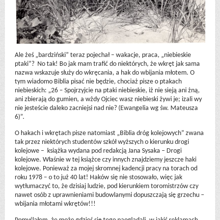
Ale żeś „bardziński” teraz pojechał – wakacje, praca, „niebieskie
ptaki”? No tak! Bo jak mam trafić do niektórych, że wkręt jak sama
nazwa wskazuje służy do wkręcania, a hak do wbijania młotem. O
tym wiadomo Biblia pisać nie będzie, chociaż pisze o ptakach
niebieskich: „26 – Spojrzyjcie na ptaki niebieskie, iż nie sieją ani żną,
ani zbierają do gumien, a wżdy Ojciec wasz niebieski żywi je; izali wy
nie jesteście daleko zacniejsi nad nie? (Ewangelia wg św. Mateusza
6)”.
O hakach i wkrętach pisze natomiast „Biblia dróg kolejowych” zwana
tak przez niektórych studentów szkół wyższych o kierunku drogi
kolejowe – książka wydana pod redakcją Jana Sysaka – Drogi
kolejowe. Właśnie w tej książce czy innych znajdziemy jeszcze haki
kolejowe. Ponieważ za mojej skromnej kadencji pracy na torach od
roku 1978 – o to już 40 lat! Haków się nie stosowało, więc jak
wytłumaczyć to, że dzisiaj ludzie, pod kierunkiem toromistrzów czy
nawet osób z uprawnieniami budowlanymi dopuszczają się grzechu –
wbijania młotami wkrętów!!!