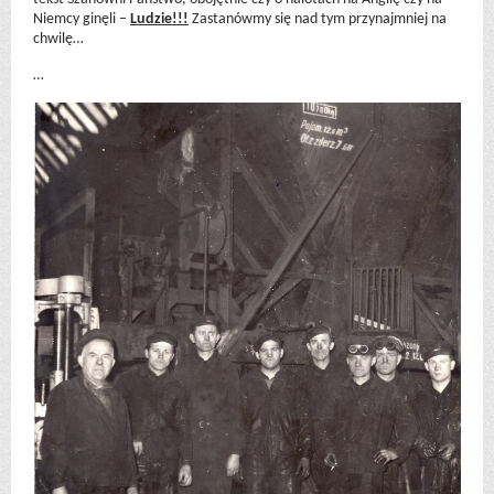
Niemcy ginęli –
Ludzie!!!
Zastanówmy się nad tym przynajmniej na
chwilę…
…