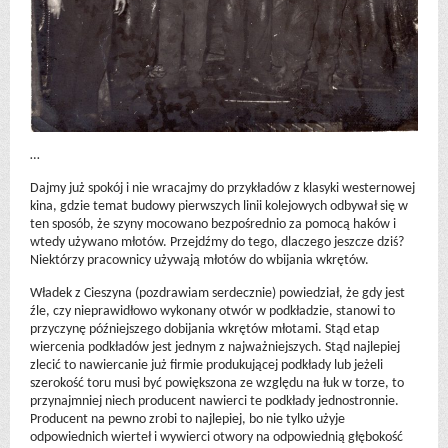
…
Dajmy już spokój i nie wracajmy do przykładów z klasyki westernowej
kina, gdzie temat budowy pierwszych linii kolejowych odbywał się w
ten sposób, że szyny mocowano bezpośrednio za pomocą haków i
wtedy używano młotów. Przejdźmy do tego, dlaczego jeszcze dziś?
Niektórzy pracownicy używają młotów do wbijania wkrętów.
Władek z Cieszyna (pozdrawiam serdecznie) powiedział, że gdy jest
źle, czy nieprawidłowo wykonany otwór w podkładzie, stanowi to
przyczynę późniejszego dobijania wkrętów młotami. Stąd etap
wiercenia podkładów jest jednym z najważniejszych. Stąd najlepiej
zlecić to nawiercanie już firmie produkującej podkłady lub jeżeli
szerokość toru musi być powiększona ze względu na łuk w torze, to
przynajmniej niech producent nawierci te podkłady jednostronnie.
Producent na pewno zrobi to najlepiej, bo nie tylko użyje
odpowiednich wierteł i wywierci otwory na odpowiednią głębokość