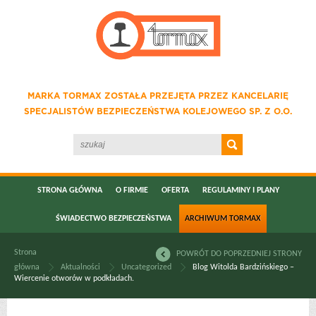
MARKA TORMAX ZOSTAŁA PRZEJĘTA PRZEZ KANCELARIĘ
SPECJALISTÓW BEZPIECZEŃSTWA KOLEJOWEGO SP. Z O.O.
STRONA GŁÓWNA
O FIRMIE
OFERTA
REGULAMINY I PLANY
ŚWIADECTWO BEZPIECZEŃSTWA
ARCHIWUM TORMAX
Strona
POWRÓT DO POPRZEDNIEJ STRONY
główna
Aktualności
Uncategorized
Blog Witolda Bardzińskiego –
Wiercenie otworów w podkładach.