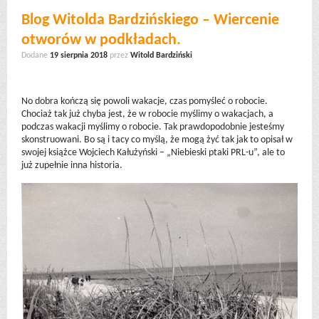
Blog Witolda Bardzińskiego – Wiercenie
otworów w podkładach.
Dodane
19 sierpnia 2018
przez
Witold Bardziński
No dobra kończą się powoli wakacje, czas pomyśleć o robocie.
Chociaż tak już chyba jest, że w robocie myślimy o wakacjach, a
podczas wakacji myślimy o robocie. Tak prawdopodobnie jesteśmy
skonstruowani. Bo są i tacy co myślą, że mogą żyć tak jak to opisał w
swojej książce Wojciech Kałużyński – „Niebieski ptaki PRL-u”, ale to
już zupełnie inna historia.