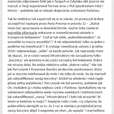
materiale zdjęciowym fotki jak o Targach w Gdańsku nikt jeszcze nie
marzył, a Targi organizował Tormax wraz z PLK (pozdrawiam Irku) i
Morze – podobnie jak w rebusie skojarzenia zostawiam Państwu.
Tak bo niektórzy tak zapatrzyli się w te zdanie, że przeoczyli drobny
szczegół też napisany przez Pana Prezesa w pytaniu 12 – „Statut
może być opracowany w dowolnej formie, ważne żeby zawierał
wszystkie informacje
wskazane w znowelizowanej ustawie o
transporcie kolejowym”. Czyli ja tak sobie „wykombinowałem”, że
wszystkie to znaczy wszystkie!!! A nie odpowiedzieć tylko na jeden z
punktów tej nowelizacji!!! A czytając nowelizację ustawy z grudnia
2016 i odpowiadając „sobie” na każde pytanie, tak naprawdę może
się okazać, że w części naszej infrastruktury nie zarządzamy tylko
„bocznicą” ale jesteśmy w jej części zarządcą linii kolejowej. Dobra
nie straszę dalej. Bo widzę niektórzy sobie „dobrze radzą”. Nie tak
jak Pan Leszek z Rzeszowa (bardzo serdecznie pozdrawiam), który
już w styczniu telefonował do mnie i nie tylko do mnie, bo się martwił
jak zakwalifikować swoją bocznicę? Jeździł na szkolenia i miał ciągle
głowę pełną wątpliwości. Pan Leszek nie był samotny, podobnie jak
On, myślałem ja i chyba większa część z Państwa. Spotykaliśmy się na
szkoleniach odbywaliśmy wiele rozmów osobistych i telefonicznych
jak zakwalifikować „naszą” infrastrukturę? I było tak strasznie! W
lutym w kwietniu w maju!!! Napięcie rosło i rosło, czy zdążymy, bo
pobieraliśmy pieniążki za to, że 1 raz w miesiącu przejeżdżał przez
naszą bocznicę skład 3 wagonów po złom „do sąsiada” i martwiliśmy