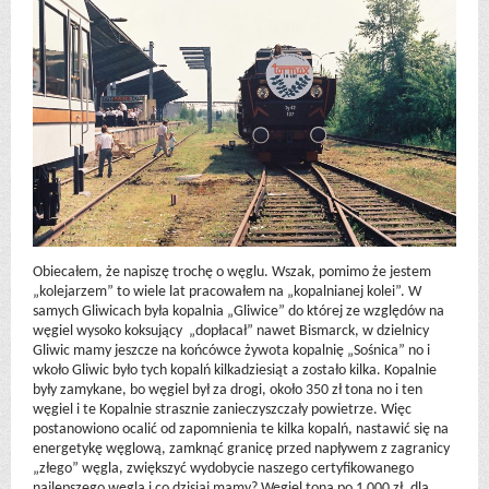
Obiecałem, że napiszę trochę o węglu. Wszak, pomimo że jestem
„kolejarzem” to wiele lat pracowałem na „kopalnianej kolei”. W
samych Gliwicach była kopalnia „Gliwice” do której ze względów na
węgiel wysoko koksujący „dopłacał” nawet Bismarck, w dzielnicy
Gliwic mamy jeszcze na końcówce żywota kopalnię „Sośnica” no i
wkoło Gliwic było tych kopalń kilkadziesiąt a zostało kilka. Kopalnie
były zamykane, bo węgiel był za drogi, około 350 zł tona no i ten
węgiel i te Kopalnie strasznie zanieczyszczały powietrze. Więc
postanowiono ocalić od zapomnienia te kilka kopalń, nastawić się na
energetykę węglową, zamknąć granicę przed napływem z zagranicy
„złego” węgla, zwiększyć wydobycie naszego certyfikowanego
najlepszego węgla i co dzisiaj mamy? Węgiel tona po 1 000 zł, dla