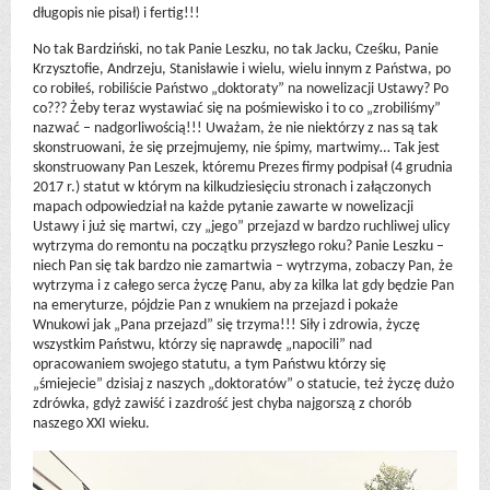
długopis nie pisał) i fertig!!!
No tak Bardziński, no tak Panie Leszku, no tak Jacku, Cześku, Panie
Krzysztofie, Andrzeju, Stanisławie i wielu, wielu innym z Państwa, po
co robiłeś, robiliście Państwo „doktoraty” na nowelizacji Ustawy? Po
co??? Żeby teraz wystawiać się na pośmiewisko i to co „zrobiliśmy”
nazwać – nadgorliwością!!! Uważam, że nie niektórzy z nas są tak
skonstruowani, że się przejmujemy, nie śpimy, martwimy… Tak jest
skonstruowany Pan Leszek, któremu Prezes firmy podpisał (4 grudnia
2017 r.) statut w którym na kilkudziesięciu stronach i załączonych
mapach odpowiedział na każde pytanie zawarte w nowelizacji
Ustawy i już się martwi, czy „jego” przejazd w bardzo ruchliwej ulicy
wytrzyma do remontu na początku przyszłego roku? Panie Leszku –
niech Pan się tak bardzo nie zamartwia – wytrzyma, zobaczy Pan, że
wytrzyma i z całego serca życzę Panu, aby za kilka lat gdy będzie Pan
na emeryturze, pójdzie Pan z wnukiem na przejazd i pokaże
Wnukowi jak „Pana przejazd” się trzyma!!! Siły i zdrowia, życzę
wszystkim Państwu, którzy się naprawdę „napocili” nad
opracowaniem swojego statutu, a tym Państwu którzy się
„śmiejecie” dzisiaj z naszych „doktoratów” o statucie, też życzę dużo
zdrówka, gdyż zawiść i zazdrość jest chyba najgorszą z chorób
naszego XXI wieku.