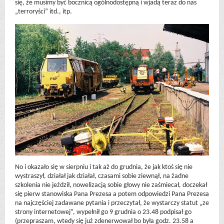
się, że musimy być bocznicą ogólnodostępną i wjadą teraz do nas
„terroryści” itd., itp.
No i okazało się w sierpniu i tak aż do grudnia, że jak ktoś się nie
wystraszył, działał jak działał, czasami sobie ziewnął, na żadne
szkolenia nie jeździł, nowelizacją sobie głowy nie zaśmiecał, doczekał
się pierw stanowiska Pana Prezesa a potem odpowiedzi Pana Prezesa
na najczęściej zadawane pytania i przeczytał, że wystarczy statut „ze
strony internetowej”, wypełnił go 9 grudnia o 23.48 podpisał go
(przepraszam, wtedy się już zdenerwował bo była godz. 23.58 a