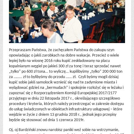
Przepraszam Państwa, że zachęcałem Państwa do zakupu szyn
opowiadając o jakiś zarobkach na dobre wakacje. Przecież o wiele
lepiej było na wiosnę 2016 roku kupić zeskładowany na placu
kopalnianym węgiel po jakieś 300 zł za tonę i teraz sprzedać nawet
„tylko” po 600 zł tona… to wyliczę… kupilibyśmy „tylko” 200 000 ton
za …….. zł to bylibyśmy do przodu …… zł. Czyli byśmy mogli dzisiaj
kupić sobie jakiś samolocik wznieść się nad te zadymione miasta i
wylądować gdzieś na „bermudach” i spokojnie rozłożyć się w leżaku i
zapoznać się z Rozporządzeniem Komisji Europejskiej 2017/2177
przyjętego w dniu 22 listopada 2017 r., określającego szczegółowo
procedury i kryteria, których należy przestrzegać w zakresie dostępu
do usług świadczonych w obiektach infrastruktury usługowej – które
wejdzie w życie z dniem 13 grudnia 2018 r., jednak jego przepisy
będzie się stosować od dnia 1 czerwca 2019r.
Oj, oj Bardziński znowu narobisz paniki weź sobie na wstrzymanie,