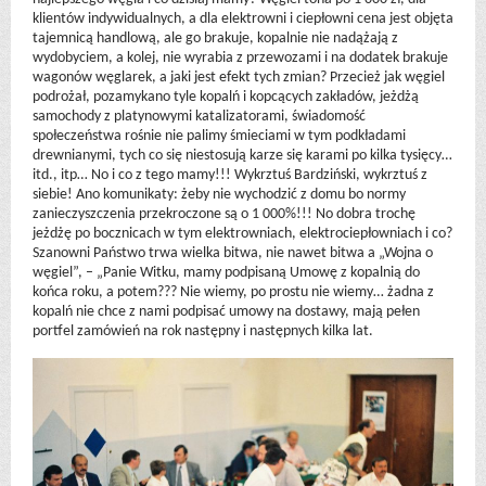
klientów indywidualnych, a dla elektrowni i ciepłowni cena jest objęta
tajemnicą handlową, ale go brakuje, kopalnie nie nadążają z
wydobyciem, a kolej, nie wyrabia z przewozami i na dodatek brakuje
wagonów węglarek, a jaki jest efekt tych zmian? Przecież jak węgiel
podrożał, pozamykano tyle kopalń i kopcących zakładów, jeżdżą
samochody z platynowymi katalizatorami, świadomość
społeczeństwa rośnie nie palimy śmieciami w tym podkładami
drewnianymi, tych co się niestosują karze się karami po kilka tysięcy…
itd., itp… No i co z tego mamy!!! Wykrztuś Bardziński, wykrztuś z
siebie! Ano komunikaty: żeby nie wychodzić z domu bo normy
zanieczyszczenia przekroczone są o 1 000%!!! No dobra trochę
jeżdżę po bocznicach w tym elektrowniach, elektrociepłowniach i co?
Szanowni Państwo trwa wielka bitwa, nie nawet bitwa a „Wojna o
węgiel”, – „Panie Witku, mamy podpisaną Umowę z kopalnią do
końca roku, a potem??? Nie wiemy, po prostu nie wiemy… żadna z
kopalń nie chce z nami podpisać umowy na dostawy, mają pełen
portfel zamówień na rok następny i następnych kilka lat.