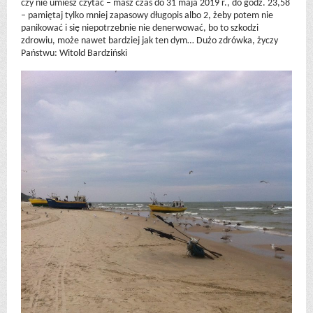
czy nie umiesz czytać – masz czas do 31 maja 2019 r., do godz. 23,58
– pamiętaj tylko mniej zapasowy długopis albo 2, żeby potem nie
panikować i się niepotrzebnie nie denerwować, bo to szkodzi
zdrowiu, może nawet bardziej jak ten dym… Dużo zdrówka, życzy
Państwu: Witold Bardziński