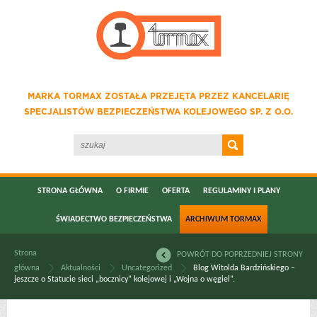
MARKA TORMAX ZOSTAŁA PRZEJĘTA PRZEZ KANCELARIĘ
SPECJALISTÓW BEZPIECZEŃSTWA KOLEJOWEGO SP. Z O.O.
STRONA GŁÓWNA
O FIRMIE
OFERTA
REGULAMINY I PLANY
ŚWIADECTWO BEZPIECZEŃSTWA
ARCHIWUM TORMAX
Strona
POWRÓT DO POPRZEDNIEJ STRONY
główna
Aktualności
Uncategorized
Blog Witolda Bardzińskiego –
jeszcze o Statucie sieci „bocznicy” kolejowej i „Wojna o węgiel”.