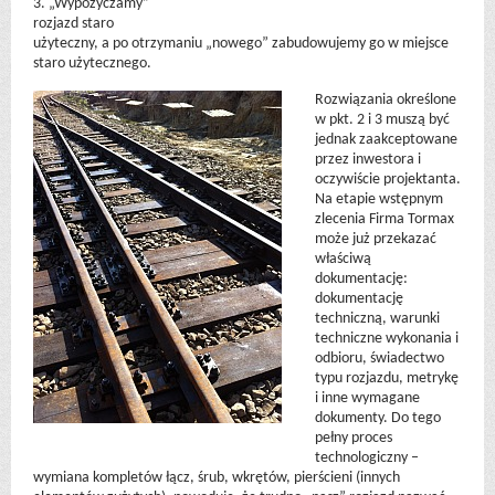
3. „Wypożyczamy”
rozjazd staro
użyteczny, a po otrzymaniu „nowego” zabudowujemy go w miejsce
staro użytecznego.
Rozwiązania określone
w pkt. 2 i 3 muszą być
jednak zaakceptowane
przez inwestora i
oczywiście projektanta.
Na etapie wstępnym
zlecenia Firma Tormax
może już przekazać
właściwą
dokumentację:
dokumentację
techniczną, warunki
techniczne wykonania i
odbioru, świadectwo
typu rozjazdu, metrykę
i inne wymagane
dokumenty. Do tego
pełny proces
technologiczny –
wymiana kompletów łącz, śrub, wkrętów, pierścieni (innych