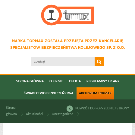
MARKA TORMAX ZOSTAŁA PRZEJĘTA PRZEZ KANCELARIĘ
SPECJALISTÓW BEZPIECZEŃSTWA KOLEJOWEGO SP. Z O.O.
STRONA GŁÓWNA
O FIRMIE
OFERTA
REGULAMINY I PLANY
ŚWIADECTWO BEZPIECZEŃSTWA
ARCHIWUM TORMAX
Strona
POWRÓT DO POPRZEDNIEJ STRONY
główna
Aktualności
Uncategorized