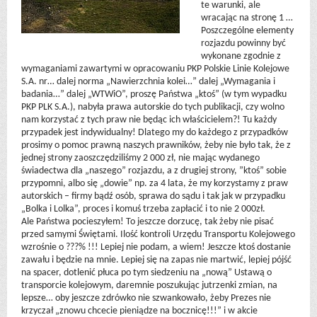
te warunki, ale
wracając na stronę 1 …
Poszczególne elementy
rozjazdu powinny być
wykonane zgodnie z
wymaganiami zawartymi w opracowaniu PKP Polskie Linie Kolejowe
S.A. nr… dalej norma „Nawierzchnia kolei…” dalej „Wymagania i
badania…” dalej „WTWiO”, proszę Państwa „ktoś” (w tym wypadku
PKP PLK S.A.), nabyła prawa autorskie do tych publikacji, czy wolno
nam korzystać z tych praw nie będąc ich właścicielem?! Tu każdy
przypadek jest indywidualny! Dlatego my do każdego z przypadków
prosimy o pomoc prawną naszych prawników, żeby nie było tak, że z
jednej strony zaoszczędziliśmy 2 000 zł, nie mając wydanego
świadectwa dla „naszego” rozjazdu, a z drugiej strony, ”ktoś” sobie
przypomni, albo się „dowie” np. za 4 lata, że my korzystamy z praw
autorskich – firmy bądź osób, sprawa do sądu i tak jak w przypadku
„Bolka i Lolka”, proces i komuś trzeba zapłacić i to nie 2 000zł.
Ale Państwa pocieszyłem! To jeszcze dorzucę, tak żeby nie pisać
przed samymi Świętami. Ilość kontroli Urzędu Transportu Kolejowego
wzrośnie o ???% !!! Lepiej nie podam, a wiem! Jeszcze ktoś dostanie
zawału i będzie na mnie. Lepiej się na zapas nie martwić, lepiej pójść
na spacer, dotlenić płuca po tym siedzeniu na „nową” Ustawą o
transporcie kolejowym, daremnie poszukując jutrzenki zmian, na
lepsze… oby jeszcze zdrówko nie szwankowało, żeby Prezes nie
krzyczał „znowu chcecie pieniądze na bocznicę!!!” i w akcie