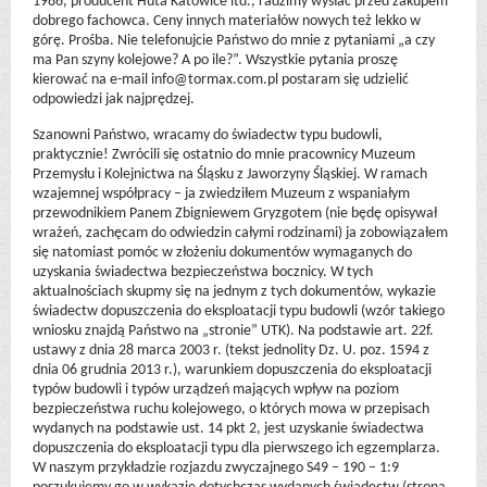
1986, producent Huta Katowice itd., radzimy wysłać przed zakupem
dobrego fachowca. Ceny innych materiałów nowych też lekko w
górę. Prośba. Nie telefonujcie Państwo do mnie z pytaniami „a czy
ma Pan szyny kolejowe? A po ile?”. Wszystkie pytania proszę
kierować na e-mail
info@tormax.com.pl
postaram się udzielić
odpowiedzi jak najprędzej.
Szanowni Państwo, wracamy do świadectw typu budowli,
praktycznie! Zwrócili się ostatnio do mnie pracownicy Muzeum
Przemysłu i Kolejnictwa na Śląsku z Jaworzyny Śląskiej. W ramach
wzajemnej współpracy – ja zwiedziłem Muzeum z wspaniałym
przewodnikiem Panem Zbigniewem Gryzgotem (nie będę opisywał
wrażeń, zachęcam do odwiedzin całymi rodzinami) ja zobowiązałem
się natomiast pomóc w złożeniu dokumentów wymaganych do
uzyskania świadectwa bezpieczeństwa bocznicy.
W tych
aktualnościach skupmy się na jednym z tych dokumentów, wykazie
świadectw dopuszczenia do eksploatacji typu budowli (wzór takiego
wniosku znajdą Państwo na „stronie” UTK). Na podstawie art. 22f.
ustawy z dnia 28 marca 2003 r. (tekst jednolity Dz. U. poz. 1594 z
dnia 06 grudnia 2013 r.), warunkiem dopuszczenia do eksploatacji
typów budowli i typów urządzeń mających wpływ na poziom
bezpieczeństwa ruchu kolejowego, o których mowa w przepisach
wydanych na podstawie ust. 14 pkt 2, jest uzyskanie świadectwa
dopuszczenia do eksploatacji typu dla pierwszego ich egzemplarza.
W naszym przykładzie rozjazdu zwyczajnego S49 – 190 – 1:9