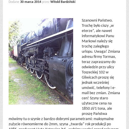
Dodane
30 marca 2014
przez
Witold Bardziński
Szanowni Państwo.
Trochę było ciszy „w
eterze”, ale nawet
informatykowi Panu
Markowi należy się
trochę zaległego
urlopu. Uwaga! Zmiana
adresu firmy Tormax,
teraz zapraszamy do
odwiedzin przy ulicy
Toszeckiej 102 w
Gliwicach proszę się
jednak wcześniej
umówić, telefony i e-
mail bez zmian. Zmiana
cen! Szyny staro
użyteczne cena na
1850 zł/1 tona, ale
proszę Państwa
mówimy tu o szynie z bardzo dobrymi parametrami: maksymalne
zużycie równomierne do 2mm, szyna „twarda” rok produkcji po