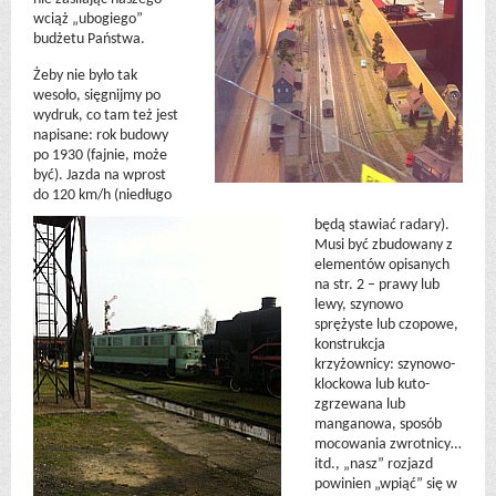
wciąż „ubogiego”
budżetu Państwa.
Żeby nie było tak
wesoło, sięgnijmy po
wydruk, co tam też jest
napisane: rok budowy
po 1930 (fajnie, może
być). Jazda na wprost
do 120 km/h (niedługo
będą stawiać radary).
Musi być zbudowany z
elementów opisanych
na str. 2 – prawy lub
lewy, szynowo
sprężyste lub czopowe,
konstrukcja
krzyżownicy: szynowo-
klockowa lub kuto-
zgrzewana lub
manganowa, sposób
mocowania zwrotnicy…
itd., „nasz” rozjazd
powinien „wpiąć” się w