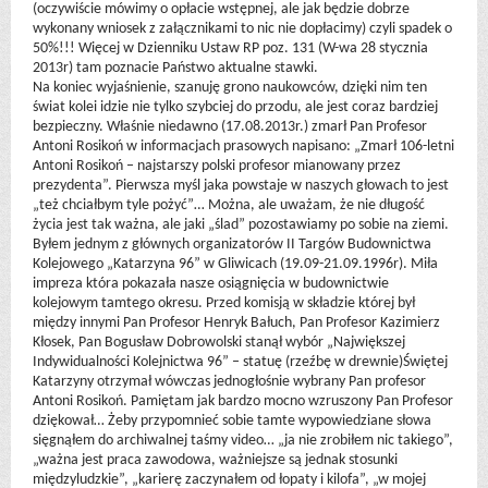
(oczywiście mówimy o opłacie wstępnej, ale jak będzie dobrze
wykonany wniosek z załącznikami to nic nie dopłacimy) czyli spadek o
50%!!! Więcej w Dzienniku Ustaw RP poz. 131 (W-wa 28 stycznia
2013r) tam poznacie Państwo aktualne stawki.
Na koniec wyjaśnienie, szanuję grono naukowców, dzięki nim ten
świat kolei idzie nie tylko szybciej do przodu, ale jest coraz bardziej
bezpieczny. Właśnie niedawno (17.08.2013r.) zmarł Pan Profesor
Antoni Rosikoń w informacjach prasowych napisano: „Zmarł 106-letni
Antoni Rosikoń – najstarszy polski profesor mianowany przez
prezydenta”. Pierwsza myśl jaka powstaje w naszych głowach to jest
„też chciałbym tyle pożyć”… Można, ale uważam, że nie długość
życia jest tak ważna, ale jaki „ślad” pozostawiamy po sobie na ziemi.
Byłem jednym z głównych organizatorów II Targów Budownictwa
Kolejowego „Katarzyna 96” w Gliwicach (19.09-21.09.1996r). Miła
impreza która pokazała nasze osiągnięcia w budownictwie
kolejowym tamtego okresu. Przed komisją w składzie której był
między innymi Pan Profesor Henryk Bałuch, Pan Profesor Kazimierz
Kłosek, Pan Bogusław Dobrowolski stanął wybór „Największej
Indywidualności Kolejnictwa 96” – statuę (rzeźbę w drewnie)Świętej
Katarzyny otrzymał wówczas jednogłośnie wybrany Pan profesor
Antoni Rosikoń. Pamiętam jak bardzo mocno wzruszony Pan Profesor
dziękował… Żeby przypomnieć sobie tamte wypowiedziane słowa
sięgnąłem do archiwalnej taśmy video… „ja nie zrobiłem nic takiego”,
„ważna jest praca zawodowa, ważniejsze są jednak stosunki
międzyludzkie”, „karierę zaczynałem od łopaty i kilofa”, „w mojej