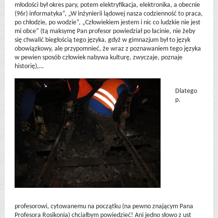
młodości był okres pary, potem elektryfikacja, elektronika, a obecnie
(96r) informatyka”, „W inżynierii lądowej nasza codzienność to praca,
po chłodzie, po wodzie”, „Człowiekiem jestem i nic co ludzkie nie jest
mi obce” (tą maksymę Pan profesor powiedział po łacinie, nie żeby
się chwalić biegłością tego języka, gdyż w gimnazjum był to język
obowiązkowy, ale przypomnieć, że wraz z poznawaniem tego języka
w pewien sposób człowiek nabywa kulturę, zwyczaje, poznaje
historię),…
Dlatego
p.
profesorowi, cytowanemu na początku (na pewno znającym Pana
Profesora Rosikonia) chciałbym powiedzieć! Ani jedno słowo z ust