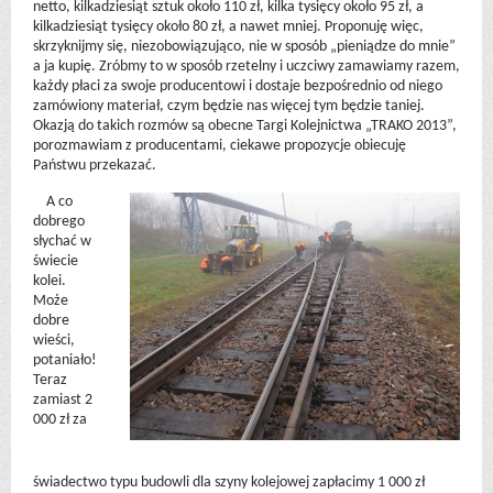
netto, kilkadziesiąt sztuk około 110 zł, kilka tysięcy około 95 zł, a
kilkadziesiąt tysięcy około 80 zł, a nawet mniej. Proponuję więc,
skrzyknijmy się, niezobowiązująco, nie w sposób „pieniądze do mnie”
a ja kupię. Zróbmy to w sposób rzetelny i uczciwy zamawiamy razem,
każdy płaci za swoje producentowi i dostaje bezpośrednio od niego
zamówiony materiał, czym będzie nas więcej tym będzie taniej.
Okazją do takich rozmów są obecne Targi Kolejnictwa „TRAKO 2013”,
porozmawiam z producentami, ciekawe propozycje obiecuję
Państwu przekazać.
A co
dobrego
słychać w
świecie
kolei.
Może
dobre
wieści,
potaniało!
Teraz
zamiast 2
000 zł za
świadectwo typu budowli dla szyny kolejowej zapłacimy 1 000 zł