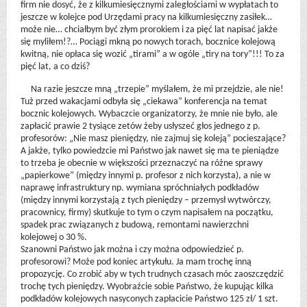
firm nie dosyć, że z kilkumiesięcznymi zaległościami w wypłatach to
jeszcze w kolejce pod Urzędami pracy na kilkumiesięczny zasiłek…
może nie… chciałbym być złym prorokiem i za pięć lat napisać jakże
się myliłem!?… Pociągi mkną po nowych torach, bocznice kolejową
kwitną, nie opłaca się wozić „tirami” a w ogóle „tiry na tory”!!! To za
pięć lat, a co dziś?
Na razie jeszcze mną „trzepie” myślałem, że mi przejdzie, ale nie!
Tuż przed wakacjami odbyła się „ciekawa” konferencja na temat
bocznic kolejowych. Wybaczcie organizatorzy, że mnie nie było, ale
zapłacić prawie 2 tysiące zetów żeby usłyszeć głos jednego z p.
profesorów: „Nie masz pieniędzy, nie zajmuj się koleją” pocieszające?
A jakże, tylko powiedzcie mi Państwo jak nawet się ma te pieniądze
to trzeba je obecnie w większości przeznaczyć na różne sprawy
„papierkowe” (między innymi p. profesor z nich korzysta), a nie w
naprawę infrastruktury np. wymiana spróchniałych podkładów
(między innymi korzystają z tych pieniędzy – przemysł wytwórczy,
pracownicy, firmy) skutkuje to tym o czym napisałem na początku,
spadek prac związanych z budową, remontami nawierzchni
kolejowej o 30 %.
Szanowni Państwo jak można i czy można odpowiedzieć p.
profesorowi? Może pod koniec artykułu. Ja mam trochę inną
propozycję. Co zrobić aby w tych trudnych czasach móc zaoszczędzić
trochę tych pieniędzy. Wyobraźcie sobie Państwo, że kupując kilka
podkładów kolejowych nasyconych zapłacicie Państwo 125 zł/ 1 szt.