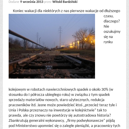
Dodane
9 września 2013
przez
Witold Bardziński
Koniec wakacji
dla niektórych z nas pierwsze wakacje od dłuższego
czasu,
dlaczego?
Nie
oszukujmy
się na
rynku
kolejowym w robotach nawierzchniowych spadek o około 30% (w
stosunku do I półrocza ubiegłego roku) w związku z tym spadek
sprzedaży materiałów nowych, staro użytecznych, redukcja
pracowników itd. Jasne może powiedzieć ktoś „przecież teraz tyle i
Unia i Polska przeznaczy na inwestycje w kolejnictwie” tak to
prawda, ale czy znowu nie powtórzy się autostradowa historia?
Zbankrutują generalni wykonawcy, „firmy podwykonawcze” pójdą
pod Ministerstwo upomnieć się o zaległe pieniążki, a pracownicy tych