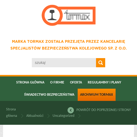
MARKA TORMAX ZOSTAŁA PRZEJĘTA PRZEZ KANCELARIĘ
SPECJALISTÓW BEZPIECZEŃSTWA KOLEJOWEGO SP. Z O.O.
STRONA GŁÓWNA
O FIRMIE
OFERTA
REGULAMINY I PLANY
ŚWIADECTWO BEZPIECZEŃSTWA
ARCHIWUM TORMAX
Strona
POWRÓT DO POPRZEDNIEJ STRONY
główna
Aktualności
Uncategorized