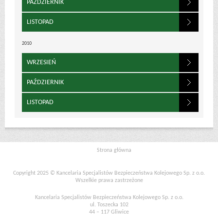
PAŹDZIERNIK
LISTOPAD
2010
WRZESIEŃ
PAŹDZIERNIK
LISTOPAD
Strona główna
Copyright 2025 © Kancelaria Specjalistów Bezpieczeństwa Kolejowego Sp. z o.o.
Wszelkie prawa zastrzeżone
Kancelaria Specjalistów Bezpieczeństwa Kolejowego Sp. z o.o.
ul. Toszecka 102
44 – 117 Gliwice