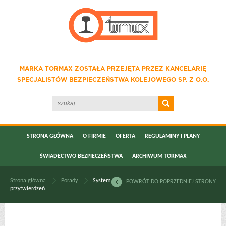
MARKA TORMAX ZOSTAŁA PRZEJĘTA PRZEZ KANCELARIĘ
SPECJALISTÓW BEZPIECZEŃSTWA KOLEJOWEGO SP. Z O.O.
STRONA GŁÓWNA
O FIRMIE
OFERTA
REGULAMINY I PLANY
ŚWIADECTWO BEZPIECZEŃSTWA
ARCHIWUM TORMAX
Strona główna
Porady
System
POWRÓT DO POPRZEDNIEJ STRONY
przytwierdzeń