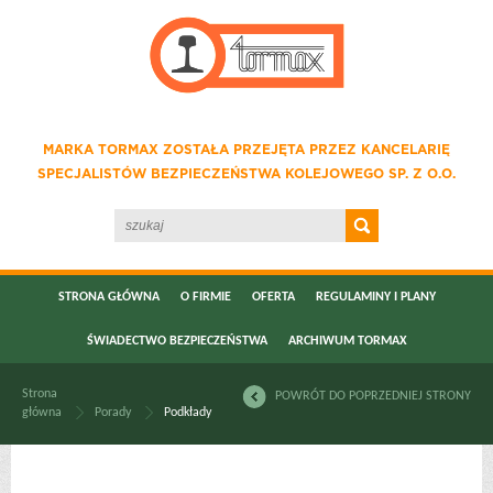
MARKA TORMAX ZOSTAŁA PRZEJĘTA PRZEZ KANCELARIĘ
SPECJALISTÓW BEZPIECZEŃSTWA KOLEJOWEGO SP. Z O.O.
STRONA GŁÓWNA
O FIRMIE
OFERTA
REGULAMINY I PLANY
ŚWIADECTWO BEZPIECZEŃSTWA
ARCHIWUM TORMAX
Strona
POWRÓT DO POPRZEDNIEJ STRONY
główna
Porady
Podkłady